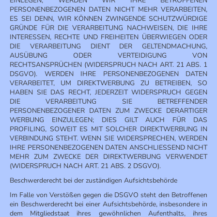
EINLEGEN, WERDEN WIR IHRE BETROFFENEN
PERSONENBEZOGENEN DATEN NICHT MEHR VERARBEITEN,
ES SEI DENN, WIR KÖNNEN ZWINGENDE SCHUTZWÜRDIGE
GRÜNDE FÜR DIE VERARBEITUNG NACHWEISEN, DIE IHRE
INTERESSEN, RECHTE UND FREIHEITEN ÜBERWIEGEN ODER
DIE VERARBEITUNG DIENT DER GELTENDMACHUNG,
AUSÜBUNG ODER VERTEIDIGUNG VON
RECHTSANSPRÜCHEN (WIDERSPRUCH NACH ART. 21 ABS. 1
DSGVO). WERDEN IHRE PERSONENBEZOGENEN DATEN
VERARBEITET, UM DIREKTWERBUNG ZU BETREIBEN, SO
HABEN SIE DAS RECHT, JEDERZEIT WIDERSPRUCH GEGEN
DIE VERARBEITUNG SIE BETREFFENDER
PERSONENBEZOGENER DATEN ZUM ZWECKE DERARTIGER
WERBUNG EINZULEGEN; DIES GILT AUCH FÜR DAS
PROFILING, SOWEIT ES MIT SOLCHER DIREKTWERBUNG IN
VERBINDUNG STEHT. WENN SIE WIDERSPRECHEN, WERDEN
IHRE PERSONENBEZOGENEN DATEN ANSCHLIESSEND NICHT
MEHR ZUM ZWECKE DER DIREKTWERBUNG VERWENDET
(WIDERSPRUCH NACH ART. 21 ABS. 2 DSGVO).
Beschwerderecht bei der zuständigen Aufsichtsbehörde
Im Falle von Verstößen gegen die DSGVO steht den Betroffenen
ein Beschwerderecht bei einer Aufsichtsbehörde, insbesondere in
dem Mitgliedstaat ihres gewöhnlichen Aufenthalts, ihres