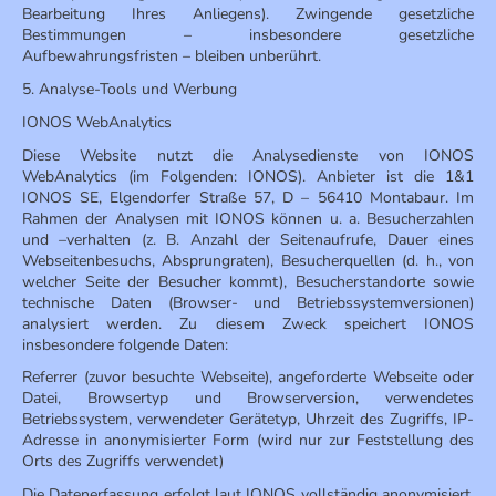
Bearbeitung Ihres Anliegens). Zwingende gesetzliche
Bestimmungen – insbesondere gesetzliche
Aufbewahrungsfristen – bleiben unberührt.
5. Analyse-Tools und Werbung
IONOS WebAnalytics
Diese Website nutzt die Analysedienste von IONOS
WebAnalytics (im Folgenden: IONOS). Anbieter ist die 1&1
IONOS SE, Elgendorfer Straße 57, D – 56410 Montabaur. Im
Rahmen der Analysen mit IONOS können u. a. Besucherzahlen
und –verhalten (z. B. Anzahl der Seitenaufrufe, Dauer eines
Webseitenbesuchs, Absprungraten), Besucherquellen (d. h., von
welcher Seite der Besucher kommt), Besucherstandorte sowie
technische Daten (Browser- und Betriebssystemversionen)
analysiert werden. Zu diesem Zweck speichert IONOS
insbesondere folgende Daten:
Referrer (zuvor besuchte Webseite), angeforderte Webseite oder
Datei, Browsertyp und Browserversion, verwendetes
Betriebssystem, verwendeter Gerätetyp, Uhrzeit des Zugriffs, IP-
Adresse in anonymisierter Form (wird nur zur Feststellung des
Orts des Zugriffs verwendet)
Die Datenerfassung erfolgt laut IONOS vollständig anonymisiert,