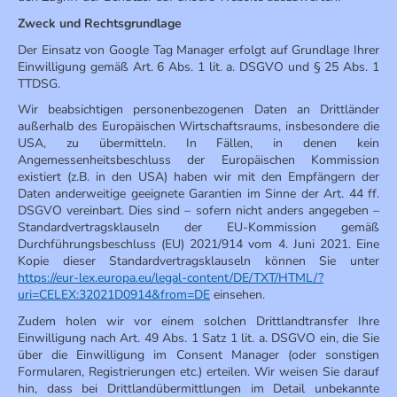
Zweck und Rechtsgrundlage
Der Einsatz von Google Tag Manager erfolgt auf Grundlage Ihrer
Einwilligung gemäß Art. 6 Abs. 1 lit. a. DSGVO und § 25 Abs. 1
TTDSG.
Wir beabsichtigen personenbezogenen Daten an Drittländer
außerhalb des Europäischen Wirtschaftsraums, insbesondere die
USA, zu übermitteln. In Fällen, in denen kein
Angemessenheitsbeschluss der Europäischen Kommission
existiert (z.B. in den USA) haben wir mit den Empfängern der
Daten anderweitige geeignete Garantien im Sinne der Art. 44 ff.
DSGVO vereinbart. Dies sind – sofern nicht anders angegeben –
Standardvertragsklauseln der EU-Kommission gemäß
Durchführungsbeschluss (EU) 2021/914 vom 4. Juni 2021. Eine
Kopie dieser Standardvertragsklauseln können Sie unter
https://eur-lex.europa.eu/legal-content/DE/TXT/HTML/?
uri=CELEX:32021D0914&from=DE
einsehen.
Zudem holen wir vor einem solchen Drittlandtransfer Ihre
Einwilligung nach Art. 49 Abs. 1 Satz 1 lit. a. DSGVO ein, die Sie
über die Einwilligung im Consent Manager (oder sonstigen
Formularen, Registrierungen etc.) erteilen. Wir weisen Sie darauf
hin, dass bei Drittlandübermittlungen im Detail unbekannte