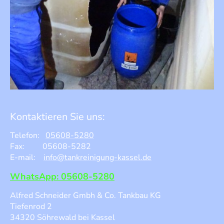
Kontaktieren Sie uns:
Telefon:
05608-5280
Fax: 05608-5282
E-mail:
info@tankreinigung-kassel.de
WhatsApp: 05608-5280
Alfred Schneider Gmbh & Co. Tankbau KG
Tiefenrod 2
34320 Söhrewald bei Kassel